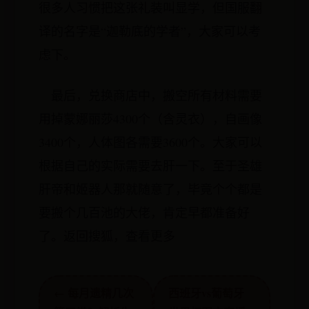
很多人习惯把这张礼装叫显学，但国服翻
译的名字是“迦勒底的学者”，大家可以考
虑下。
最后，兑换商店中，搬空所有材料需要
用掉蒙娜丽莎4300个（含灵衣），自画像
3400个，人体图各需要3600个。大家可以
根据自己的实际需要去肝一下。至于圣雄
肝帝和姬器人那就随意了，毕竟个个都是
要搬个几百池的大佬，肯定早都准备好
了。返回搜狐，查看更多
← 每月遗精几次
西班牙vs葡萄牙