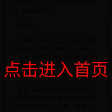
没啥掉落，所以个人推荐大家去梵蒂冈肝
吧，第五天就开了。
展开全文
人体图，所有从者带上死之艺术，推荐
的副本是【赝作探寻 初级(Lv.20 混合职
介)】和【赝作探寻 伪美术馆之旅 ~乌菲兹
点击进入首页
美术馆~(Lv.65 枪阶)】，乌菲兹美术馆第
四天开启，现在就可以直接开打了。
最后，国服轻量版的1AP的福利本，可
以赞起来最后一起刷，最佳刷取的时机就
是攒满平铺的显学礼装之后，一起请了。