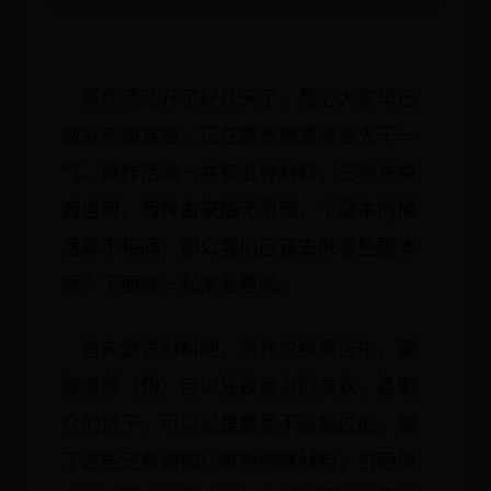
赝作活动开了好几天了，想必大家早已
做好前期准备，正在摩拳擦掌准备大干一
气。赝作活动一共有五种材料，三种兑换
商店用，两种由来抽无限池，个副本的掉
落都不相同，那么我们应该去肝哪些副本
呢？下面就一起来看看吧。
首先说说材料吧，赝作兑换商店中，蒙
娜丽莎（伪）可以兑换黑贞的灵衣，各职
介的饼干，可以说是都是不容错过的，除
了这些还有诸如心脏等稀缺材料，自画像