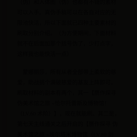
（伪）和人体图（伪）也都有不错的素材
可以入手。真伪手稿可以在各自对应的无
限池快活，所以下面就已四种主要素材的
刷取分别介绍。（为方便期间，下面材料
就不在后面加那个括号伪了，少打点字，
这样我也能快活一点）
蒙娜丽莎，所有从者全部带上柔软的慈
爱，助战挑个满破慈爱的基友上阵即可。
刷取材料的副本有两个，其一【赝作探寻
伪美术馆之旅 ~恰尔托雷斯及博物馆！
（LV.60 术阶）】，现在就能刷。其二是，
第七天主线通关之后开启的【赝作探寻 伪
美术馆之旅 ~埃尔塔米博物馆（LV.80 剑