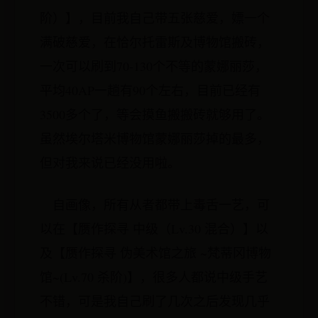
阶）】，目前我自己带五张慈爱，嫖一个
满破慈爱，在恰尔托雷斯及博物馆搬砖，
一次可以刷到70-130个不等的蒙娜丽莎，
平均40AP一趟有90个左右，目前已经有
3500多个了，等会摸鱼搬搬砖就够用了。
虽然埃尔塔米博物馆蒙娜丽莎掉的最多，
但对我来说已经没用啦。
自画像，所有从者都带上毒舌一艺，可
以在【赝作探寻 中级（Lv.30 混合）】以
及【赝作探寻 伪美术馆之旅 ~梵蒂冈博物
馆~(Lv.70 杀阶)】，很多人都说中级手艺
不错，可是我自己刷了几次之后发现几乎