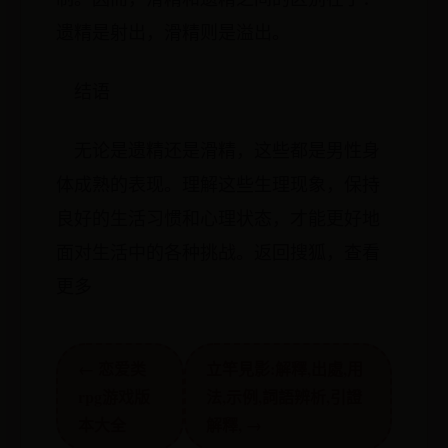
遗精是射出，滑精则是溢出。
结语
无论是遗精还是滑精，这些都是男性身
体成熟的表现。理解这些生理现象，保持
良好的生活习惯和心理状态，才能更好地
面对生活中的各种挑战。返回搜狐，查看
更多
← 恋爱类
立竿見影:解釋,出處,用
rpg游戏版
法,示例,詞語辨析,引證
本大全
解釋, →