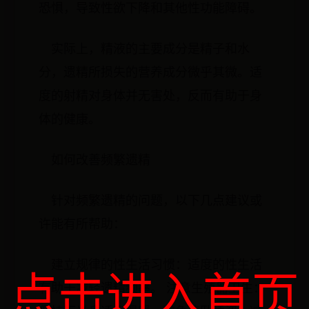
恐惧，导致性欲下降和其他性功能障碍。
实际上，精液的主要成分是精子和水
分，遗精所损失的营养成分微乎其微。适
度的射精对身体并无害处，反而有助于身
体的健康。
如何改善频繁遗精
针对频繁遗精的问题，以下几点建议或
许能有所帮助：
建立规律的性生活习惯：适度的性生活
点击进入首页
有助于减轻遗精频率。 注意生殖器卫生：