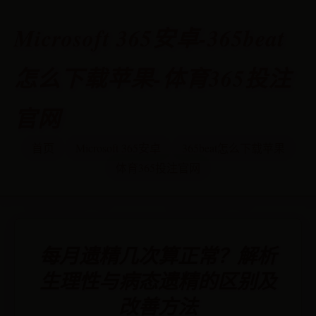
Microsoft 365安卓-365beat
怎么下载苹果-体育365投注
官网
首页
Microsoft 365安卓
365beat怎么下载苹果
体育365投注官网
每月遗精几次算正常？解析
生理性与病态遗精的区别及
改善方法