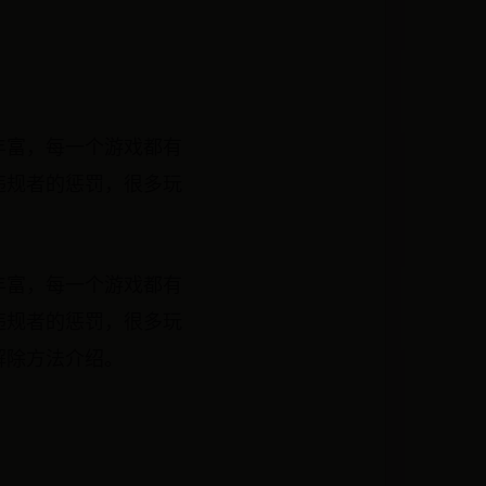
丰富，每一个游戏都有
违规者的惩罚，很多玩
丰富，每一个游戏都有
违规者的惩罚，很多玩
解除方法介绍。