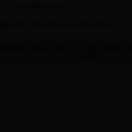
功，点击下方查看我提交的单据。
查看服务进度，等待客服通过后即可解除账号停权。
世界杯图文直播以及西班牙vs葡萄
FGO赝作活动需要刷什么
种副本推荐 →