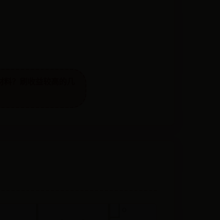
材料？刷收益较高的几