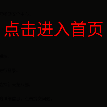
索畅游安全中心。
点击进入首页
击上方的客服。
。
解权。
进行登录。
选择新天龙八部。
号的详细信息，点击提交问题。