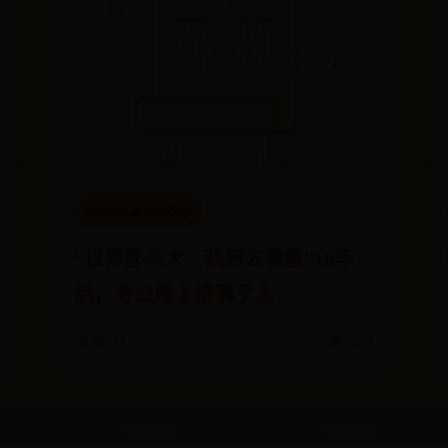
Microsoft 365安卓
“世界那么大，我想去看看”10年
后，考公路上挤满了人
2
📅 09-13
👁️ 2849