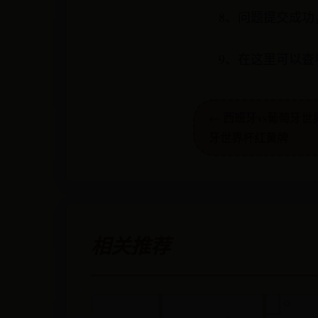
8、问题提交成
9、在这里可以
← 西班牙vs葡萄牙
牙世界杯红黄牌
相关推荐