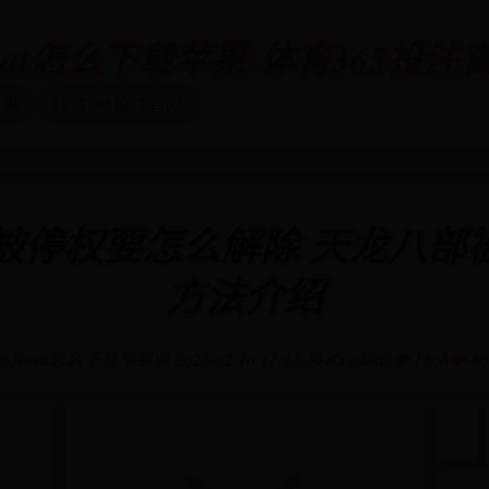
365beat怎么下载苹果-体育365投注
苹果
体育365投注官网
被停权要怎么解除 天龙八部
方法介绍
365beat怎么下载苹果
📅 2026-02-10 17:43:54
✍️ admin
👁️ 1308
❤️ 86