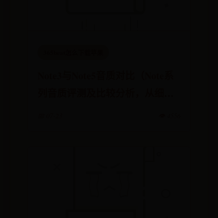
365beat怎么下载苹果
Note3与Note5音质对比（Note系
列音质评测及比较分析，从细节
中体验高品质音乐）
📅 07-23
👁️ 4556