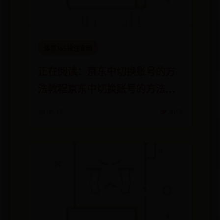
体育365投注官网
正在阅读：京东中切换账号的方
法教程京东中切换账号的方法教
程
📅 08-15
👁️ 3059