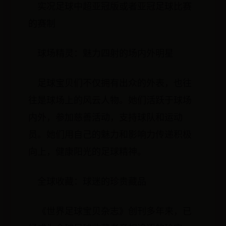
实况足球中超亚冠版或者亚冠足球比赛
的赛制
球场精灵：魅力四射的场内外明星
足球宝贝们不仅拥有出众的外表，也往
往是球场上的风云人物。她们活跃于球场
内外，参加慈善活动，支持球队和运动
员。她们用自己的魅力和影响力传递积极
向上，健康阳光的足球精神。
全球收藏：球迷的珍贵藏品
《世界足球宝贝杂志》创刊多年来，已