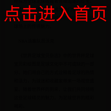
经成为全球足球收藏者竞相追逐的珍宝。
点击进入首页
杂志中的高清彩绘图成为他们收藏柜中的
亮点，记录着每一次世界杯的精彩瞬间和
球场上的性感魅力。
NBA活塞队员沃克
《世界足球宝贝杂志》中的世界杯足球
宝贝彩绘图是足球文化中不可或缺的一部
分。她们用自己的方式诠释着足球的热情
和活力，为球迷和收藏家带来一场视觉盛
宴。随着世界杯的到来，让我们共同领略
这些足球精灵的魅力，为足球世界的精彩
喝彩。