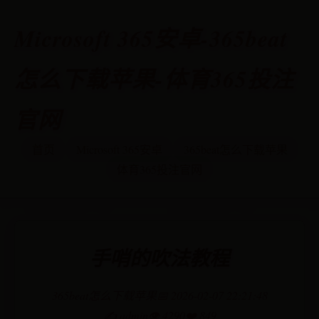
Microsoft 365安卓-365beat
怎么下载苹果-体育365投注
官网
首页
Microsoft 365安卓
365beat怎么下载苹果
体育365投注官网
手哨的吹法教程
365beat怎么下载苹果
📅 2026-02-07 22:21:48
✍️ admin
👁️ 4290
❤️ 849