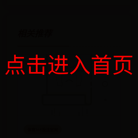
相关推荐
点击进入首页
体育365投注官网