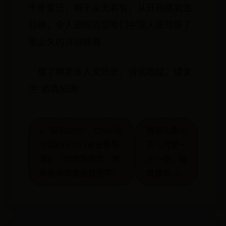
千年变迁，裤子从无到有，从开裆裤到连
裆裤，令人感叹的是咱们中国人居然穿了
那么久的开裆裤啊…
想了解更多人文历史，诗词歌赋，请关
注“若森知道”
← 预见2025：《2025年
情侣头像小
中国OLED行业全景图
孩儿可爱一
谱》（附市场现状、竞
人一张，萌
争格局和发展趋势等）
度爆表 →