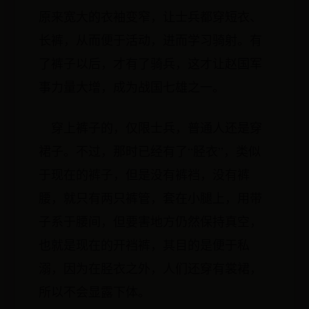
原来宽大的衣袖变窄，让士兵都穿短衣、
长裤，从而便于活动，进而学习骑射。有
了裤子以后，才有了骑兵，这才让赵国军
事力量大增，成为战国七雄之一。
穿上裤子的，仅限士兵，普通人还是穿
裙子。不过，那时已经有了“胫衣”，类似
于现在的裤子，但是没有裤裆，没有裤
腰，就只有两只裤管，套在小腿上，用带
子系于腰间，但要害地方仍然保持真空，
也就是现在的开裆裤，其目的是便于私
溺，因为在胫衣之外，人们还穿有裳裙，
所以不会显露下体。