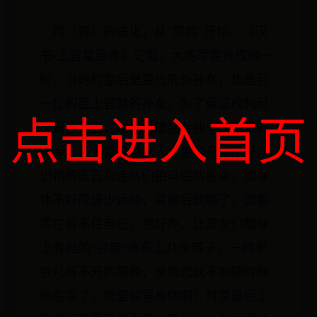
绔（裤）的进化，从“穷绔”开始。《汉
书•上官皇后传》记载，大将军霍光权倾一
时，当时的皇后是霍光的外孙女，也是另
一位权臣上官桀的孙女。为了保证权利可
点击进入首页
以延续下去，霍光希望皇后独享汉昭帝的
宠幸，生个皇位继承人。皇帝身体不好，
识相的医官和侍从们拍马屁劝皇帝，您身
体不好应该少运动，有皇后就够了，您要
实在管不住自己，也好办，让宫女们都穿
上有裆的“穷绔”再系上几条带子，一时半
会儿解不开的那种，皇帝您就不能随时随
地临幸了，您要保重身体啊！可是最后上