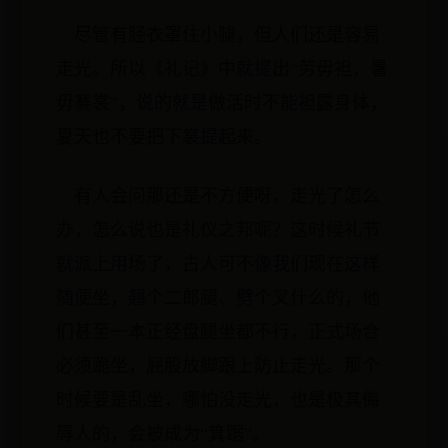
尽管有胫衣罩住小腿，但人们还是容易
走光。所以《礼记》中就提出“劳毋袒，暑
毋褰裳”，说的就是做活时不能袒露身体，
夏天也不要把下裳提起来。
有人会问那还是不方便呀，走光了怎么
办，怎么说也是礼仪之邦呢？这时候礼节
就派上用场了，古人可不像我们现在这样
随便坐，翘个二郎腿、劈个叉什么的，他
们甚至一本正经盘腿坐都不行，正式场合
必须跪坐，屁股放脚跟上防止走光。那个
时候要是乱坐，哪怕没走光，也是极其侮
辱人的，会被成为“箕踞”。