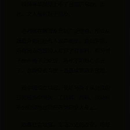
犊鼻裈显然是上不了台面的东西，因
此，文人墨客耻于提及。
连裆裤在魏晋南北朝广泛使用，所以从
魏晋开始已经有人放弃跪坐。直到宋朝，
所有出去吃饭的人都穿了有裤裆，都习惯
于坐在椅子上吃饭，再也不用担心走光
了。这种穿衣习惯一直延续到清末民初。
新中国成立以后，长衫马褂才从男性的
日常服饰中消失，工装裤、西裤、运动裤
不分阶级地出现在各类职业人身上。
随着社会发展，生活方式的改变，历经