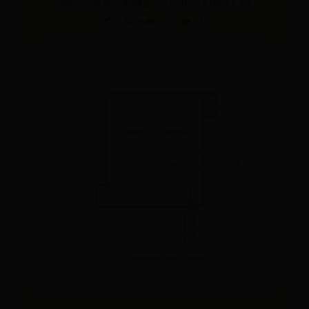
Microsoft 365安卓
📅 2026-02-18 04:41:19
✍️ admin
👁️ 9730
❤️ 358