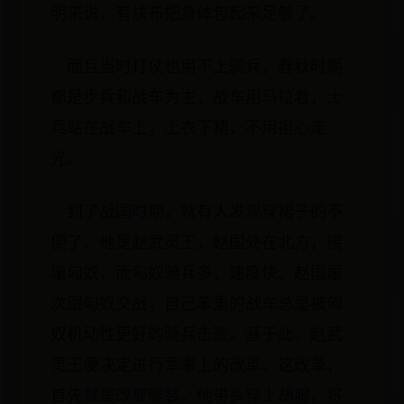
明来说，有块布把身体包起来足够了。
而且当时打仗也用不上骑兵，春秋时期
都是步兵和战车为主，战车用马拉着，士
兵站在战车上，上衣下裙，不用担心走
光。
到了战国时期，就有人发现穿裙子的不
便了。他是赵武灵王，赵国处在北方，接
壤匈奴，而匈奴骑兵多，速度快。赵国屡
次跟匈奴交战，自己笨重的战车总是被匈
奴机动性更好的骑兵击败。基于此，赵武
灵王便决定进行军事上的改革。这改革，
首先就是改变服装。他带头穿上胡服，将