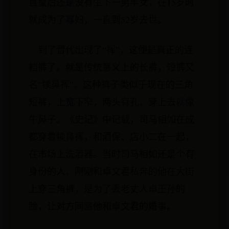
官皇后还是没有生下一男半女，在15岁时
就成为了寡妇，一直到52岁去世。
到了晋代出现了“裈”，这便是真正的连
裆裤了。就是传统意义上的长裤，短裤又
名“犊鼻裈”。这种裤子类似于现在的三角
短裤，上宽下窄，两头有孔，穿上去就像
牛鼻子。《史记》中记载，司马相如在成
都穿着犊鼻裈，和酒保、店小二在一起，
在市场上洗酒器。当时司马相如还是个有
身份的人，刚刚和卓文君私奔的他在大街
上穿三角裤，是为了丢老丈人卓王孙的
脸，让对方同意他和卓文君的婚事。